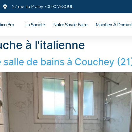
27 rue du Praley 70000 VESOUL
tion Pro
La Société
Notre Savoir Faire
Maintien À Domici
che à l'italienne
 salle de bains à Couchey (21