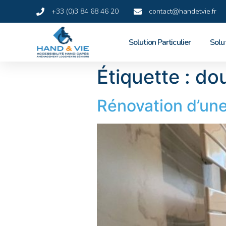
+33 (0)3 84 68 46 20
contact@handetvie.fr
Solution Particulier
Solu
Étiquette :
dou
Rénovation d’une