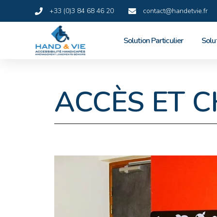
+33 (0)3 84 68 46 20
contact@handetvie.fr
Solution Particulier
Solu
ACCÈS ET 