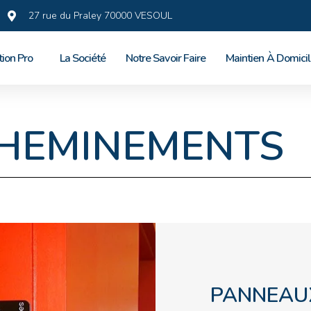
27 rue du Praley 70000 VESOUL
tion Pro
La Société
Notre Savoir Faire
Maintien À Domici
CHEMINEMENTS
PANNEAU