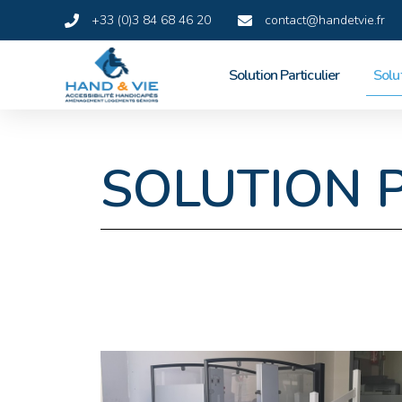
+33 (0)3 84 68 46 20
contact@handetvie.fr
Solution Particulier
Solu
SOLUTION 