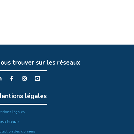
ous trouver sur les réseaux
entions légales
ntions légales
age Freepik
otection des données