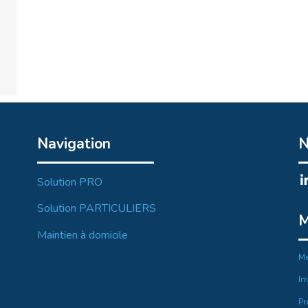
Navigation
N
Solution PRO
Solution PARTICULIERS
M
Maintien à domicile
Me
Im
Pr