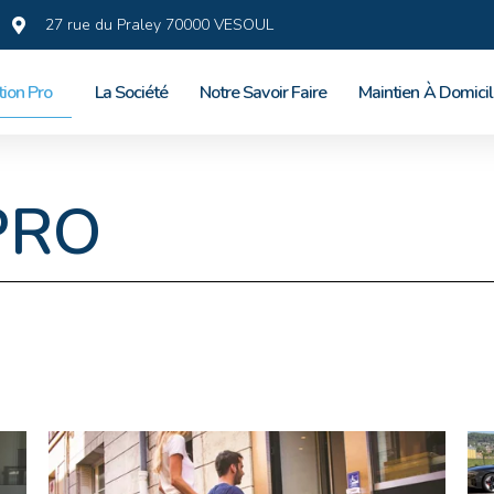
27 rue du Praley 70000 VESOUL
tion Pro
La Société
Notre Savoir Faire
Maintien À Domici
PRO