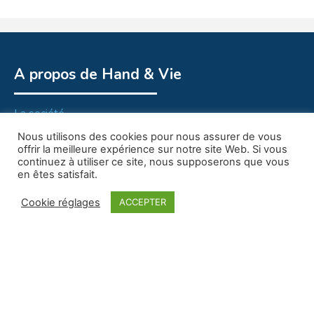
A propos de Hand & Vie
La société
Nous utilisons des cookies pour nous assurer de vous
Nous contacter
offrir la meilleure expérience sur notre site Web. Si vous
continuez à utiliser ce site, nous supposerons que vous
Adresse
en êtes satisfait.
Cookie réglages
ACCEPTER
Hand et Vie
27 rue du Praley
70000 VESOUL
Lien GOOGLE MAP
Navigation