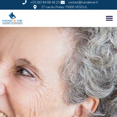
+33 (0)3 84 68 46 20
contact@handetvie.fr
27 rue du Praley 70000 VESOUL