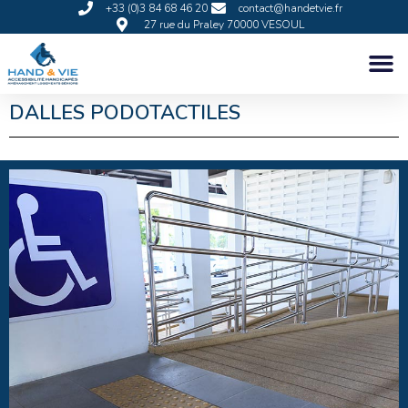
+33 (0)3 84 68 46 20
contact@handetvie.fr
27 rue du Praley 70000 VESOUL
DALLES PODOTACTILES