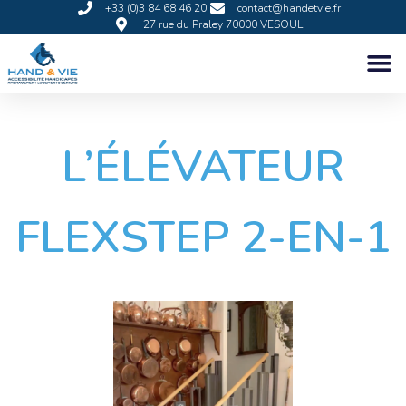
+33 (0)3 84 68 46 20
contact@handetvie.fr
27 rue du Praley 70000 VESOUL
L’ÉLÉVATEUR
FLEXSTEP 2-EN-1