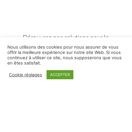
Découvrez nos solutions pour le
MAINTIEN À
Nous utilisons des cookies pour nous assurer de vous
offrir la meilleure expérience sur notre site Web. Si vous
continuez à utiliser ce site, nous supposerons que vous
DOMICILE
en êtes satisfait.
Cookie réglages
ACCEPTER
Un conseiller vient vous
rencontrer
Un premier rendez-vous vous sera proposé sous 24H
GRATUITEMENT
pour évaluer vos besoins
Evaluation des besoins