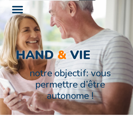
HAND
&
VIE
notre objectif: vous
permettre d’être
autonome !